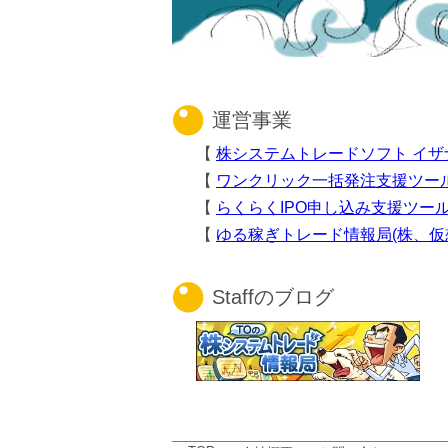
運営事業
【
株システムトレードソフト イザ
【
ワンクリック一括発注支援ツー
【
らくらくIPO申し込み支援ツー
【
ゆる稼ぎトレード情報局(株、仮想
Staffのブログ