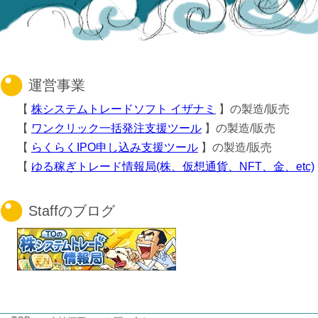
運営事業
【
株システムトレードソフト イザナミ
】の製造/販売
【
ワンクリック一括発注支援ツール
】の製造/販売
【
らくらくIPO申し込み支援ツール
】の製造/販売
【
ゆる稼ぎトレード情報局(株、仮想通貨、NFT、金、etc)
Staffのブログ